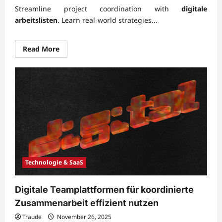
Streamline project coordination with
digitale
arbeitslisten
. Learn real-world strategies...
Read
Read More
more
about
Digitale
Arbeitslisten
zur
besseren
Projektkoordination
einsetzen
Technologie & SaaS
Digitale Teamplattformen für koordinierte
Zusammenarbeit effizient nutzen
Traude
November 26, 2025