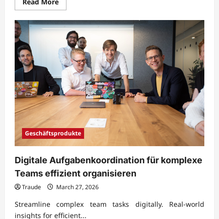
Read
Read More
more
about
Cloudbasierte
Datenverwaltung
für
flexible
Zusammenarbeit
einsetzen
Geschäftsprodukte
Digitale Aufgabenkoordination für komplexe
Teams effizient organisieren
Traude
March 27, 2026
Streamline complex team tasks digitally. Real-world
insights for efficient...