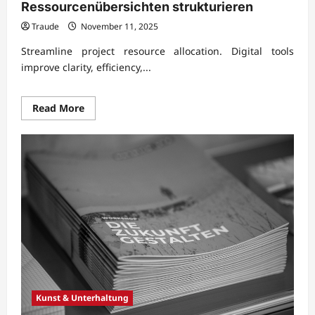
Ressourcenübersichten strukturieren
Traude
November 11, 2025
Streamline project resource allocation. Digital tools
improve clarity, efficiency,...
Read
Read More
more
about
Projektmanagement
mit
digitalen
Ressourcenübersichten
strukturieren
Kunst & Unterhaltung