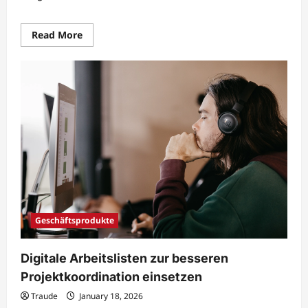
Read
Read More
more
about
Digitale
Aufgabenkoordination
für
komplexe
Teams
effizient
organisieren
Geschäftsprodukte
Digitale Arbeitslisten zur besseren
Projektkoordination einsetzen
Traude
January 18, 2026