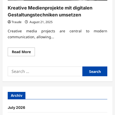
Kreative Medienprojekte mit digitalen
Gestaltungstechniken umsetzen
Traude
August 21, 2025
Creative media projects are central to modern
communication, allowing...
Read
Read More
more
about
Kreative
Medienprojekte
Search
mit
digitalen
for:
Gestaltungstechniken
umsetzen
Archiv
July 2026