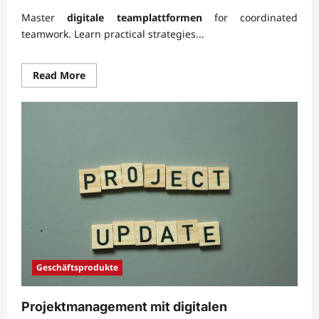
Master
digitale teamplattformen
for coordinated
teamwork. Learn practical strategies...
Read
Read More
more
about
Digitale
Teamplattformen
für
koordinierte
Zusammenarbeit
effizient
nutzen
Geschäftsprodukte
Projektmanagement mit digitalen