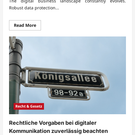
The digital business landscape constantly evolves.
Robust data protection...
Read
Read More
more
about
Datenschutzkonzepte
für
digitale
Geschäftsmodelle
professionell
umsetzen
Recht & Gesetz
Rechtliche Vorgaben bei digitaler
Kommunikation zuverlässig beachten