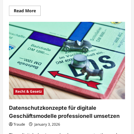
Read
Read More
more
about
Rechtssichere
Verwaltung
digitaler
Kundendaten
im
Unternehmen
Recht & Gesetz
Datenschutzkonzepte für digitale
Geschäftsmodelle professionell umsetzen
Traude
January 3, 2026