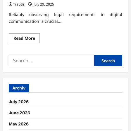
Traude
July 29, 2025
Reliably observing legal requirements in digital
communication is crucial....
Read
Read More
more
about
Rechtliche
Vorgaben
Search
bei
digitaler
for:
Kommunikation
zuverlässig
beachten
Archiv
July 2026
June 2026
May 2026