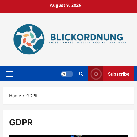
Skip
August 9, 2026
to
content
Subscribe
Primary
Menu
Home
GDPR
GDPR