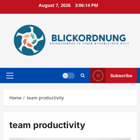
Skip
August 7, 2026
3:06:15 PM
to
content
Subscribe
Primary
Menu
Home
team productivity
team productivity