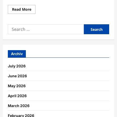
Read
Read More
more
about
Datensynchronisation
für
Search
reibungslose
Arbeitsprozesse
for:
professionell
einrichten
Archiv
July 2026
June 2026
May 2026
April 2026
March 2026
February 2026