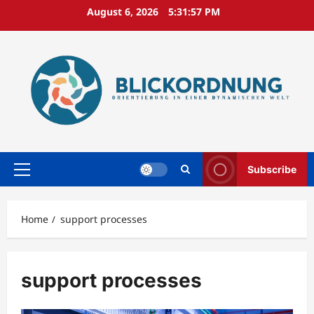
Skip
August 6, 2026
5:31:58 PM
to
content
Subscribe
Primary
Menu
Home
support processes
support processes