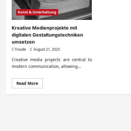
Kunst & Unterhaltung
Kreative Medienprojekte mit
digitalen Gestaltungstechniken
umsetzen
Traude
August 21, 2025
Creative media projects are central to
modern communication, allowing...
Read
Read More
more
about
Kreative
Medienprojekte
mit
digitalen
Gestaltungstechniken
umsetzen