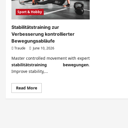
Sport & Hobby
Stabilitätstraining zur
Verbesserung kontrollierter
Bewegungsabläufe
Traude
June 10, 2026
Master controlled movement with expert
stabilitätstraining bewegungen
.
Improve stability,...
Read
Read More
more
about
Stabilitätstraining
zur
Verbesserung
kontrollierter
Bewegungsabläufe