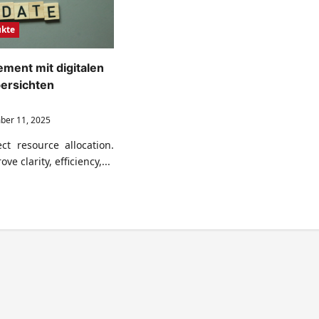
ukte
ment mit digitalen
ersichten
er 11, 2025
ct resource allocation.
ve clarity, efficiency,...
ad
re
ut
ojektmanagement
italen
sourcenübersichten
ukturieren