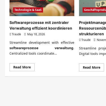
Technologie & SaaS
Geschäftsprod
Softwareprozesse mit zentraler
Projektmanage
Verwaltung effizient koordinieren
Ressourcenüb
strukturieren
Traude
May 18, 2026
Traude
Novemb
Streamline development with effective
softwareprozesse verwaltung
.
Streamline proje
Centralized tools coordinate...
Digital tools impro
Read
Read More
Re
Read More
more
mo
about
abo
Softwareprozesse
Pr
mit
mit
zentraler
dig
Verwaltung
Res
effizient
str
koordinieren