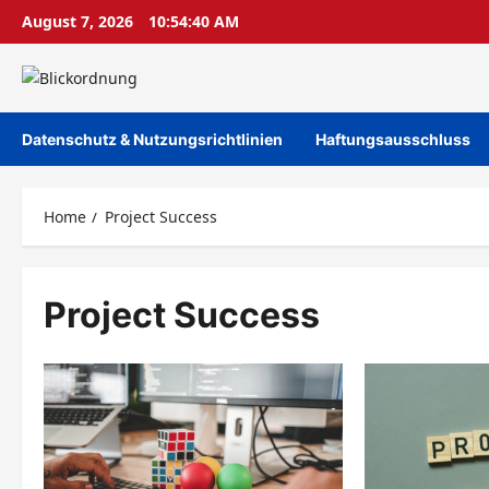
Skip
August 7, 2026
10:54:40 AM
to
content
Datenschutz & Nutzungsrichtlinien
Haftungsausschluss
Home
Project Success
Project Success