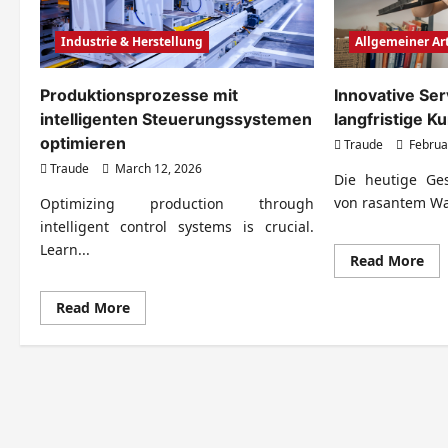
Allgemeiner Art
Industrie & Herstellung
Innovative Se
Produktionsprozesse mit
langfristige 
intelligenten Steuerungssystemen
optimieren
Traude
Februa
Traude
March 12, 2026
Die heutige Ges
von rasantem Wa
Optimizing production through
intelligent control systems is crucial.
Learn...
Re
Read More
mo
abo
Inn
Read
Read More
Ser
more
für
about
lan
Produktionsprozesse
Ku
mit
intelligenten
Steuerungssystemen
optimieren