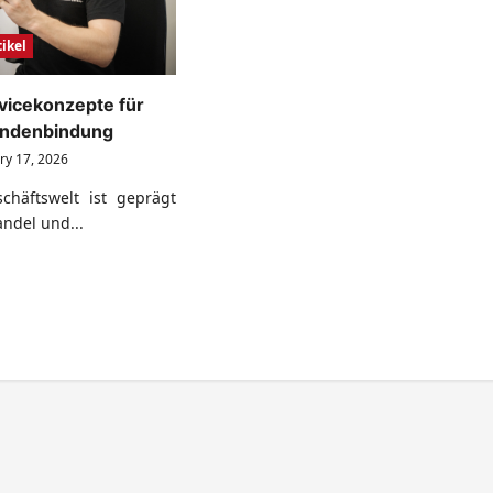
ikel
rvicekonzepte für
Kundenbindung
ry 17, 2026
chäftswelt ist geprägt
ndel und...
ad
re
ut
ovative
vicekonzepte
gfristige
ndenbindung