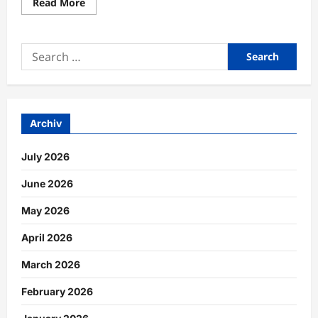
Read
Read More
more
about
Regelmäßige
Erholungspausen
Search
zur
Verbesserung
for:
der
Konzentration
nutzen
Archiv
July 2026
June 2026
May 2026
April 2026
March 2026
February 2026