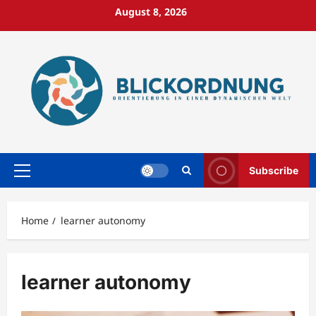
Skip
August 8, 2026
to
content
Subscribe
Primary
Menu
Home
learner autonomy
learner autonomy