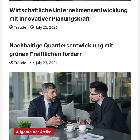
Wirtschaftliche Unternehmensentwicklung
mit innovativer Planungskraft
Traude
July 25, 2026
Immobilien & Bauwesen
Nachhaltige Quartiersentwicklung mit
grünen Freiflächen fördern
Traude
July 23, 2026
Allgemeiner Artikel