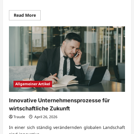
Read
Read More
more
about
Nachhaltige
Unternehmensführung
mit
praxisnahen
Methoden
Allgemeiner Artikel
Innovative Unternehmensprozesse für
wirtschaftliche Zukunft
Traude
April 26, 2026
In einer sich ständig verändernden globalen Landschaft