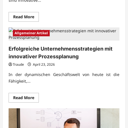
sind innovative...
Read
Read More
more
about
Innovative
Unternehmensprozesse
Allgemeiner Artikel
für
wirtschaftliche
Zukunft
Erfolgreiche Unternehmensstrategien mit
innovativer Prozessplanung
Traude
April 23, 2026
In der dynamischen Geschäftswelt von heute ist die
Fähigkeit,...
Read
Read More
more
about
Erfolgreiche
Unternehmensstrategien
mit
innovativer
Prozessplanung