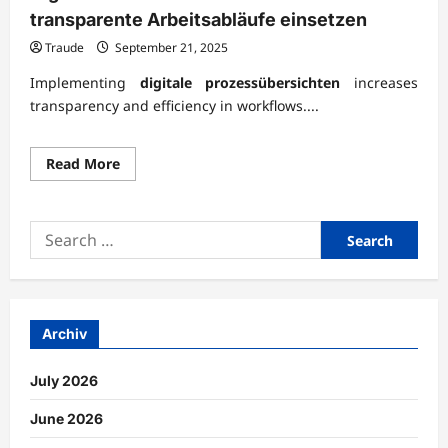
transparente Arbeitsabläufe einsetzen
Traude
September 21, 2025
Implementing
digitale prozessübersichten
increases
transparency and efficiency in workflows....
Read
Read More
more
about
Digitale
Prozessübersichten
Search
für
transparente
for:
Arbeitsabläufe
einsetzen
Archiv
July 2026
June 2026