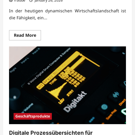
Traude
January 26, 2026
In der heutigen dynamischen Wirtschaftslandschaft ist
die Fähigkeit, ein...
Read
Read More
more
about
Praxisnahe
Unternehmensentwicklung
mit
moderner
Prozesskompetenz
Geschäftsprodukte
Digitale Prozessübersichten für