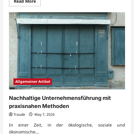
Read
Read More
more
about
Erfolgreiche
Unternehmensplanung
mit
nachhaltiger
Prozessqualität
Allgemeiner Artikel
Nachhaltige Unternehmensführung mit
praxisnahen Methoden
Traude
May 7, 2026
In einer Zeit, in der ökologische, soziale und
ökonomische...