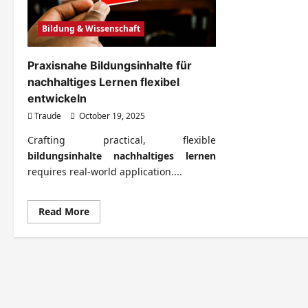
Bildung & Wissenschaft
Praxisnahe Bildungsinhalte für
nachhaltiges Lernen flexibel
entwickeln
Traude
October 19, 2025
Crafting practical, flexible
bildungsinhalte nachhaltiges lernen
requires real-world application....
Read
Read More
more
about
Praxisnahe
Bildungsinhalte
für
nachhaltiges
Lernen
flexibel
entwickeln