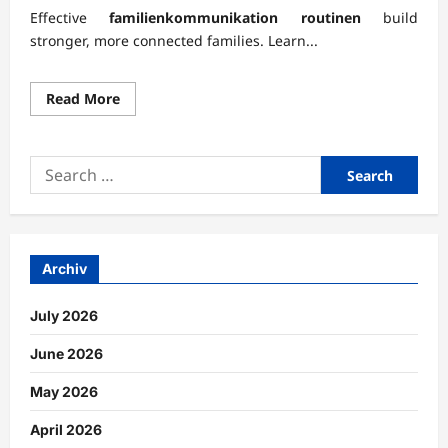
Effective
familienkommunikation routinen
build
stronger, more connected families. Learn...
Read
Read More
more
about
Familienkommunikation
durch
Search
gemeinsame
Routinen
for:
nachhaltig
stärken
Archiv
July 2026
June 2026
May 2026
April 2026