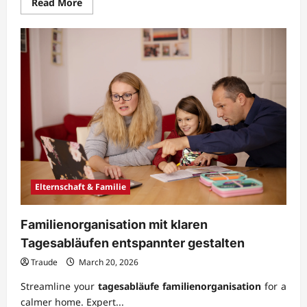
Read
Read More
more
about
Familienalltag
mit
gemeinsamen
Aufgaben
besser
strukturieren
Elternschaft & Familie
Familienorganisation mit klaren
Tagesabläufen entspannter gestalten
Traude
March 20, 2026
Streamline your
tagesabläufe familienorganisation
for a
calmer home. Expert...