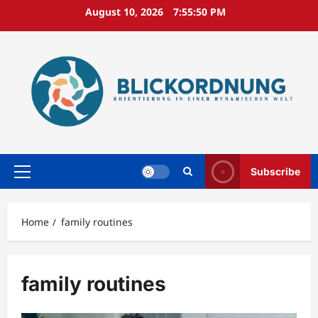
Skip
August 10, 2026
7:55:51 PM
to
content
Subscribe
Primary
Menu
Home
family routines
family routines