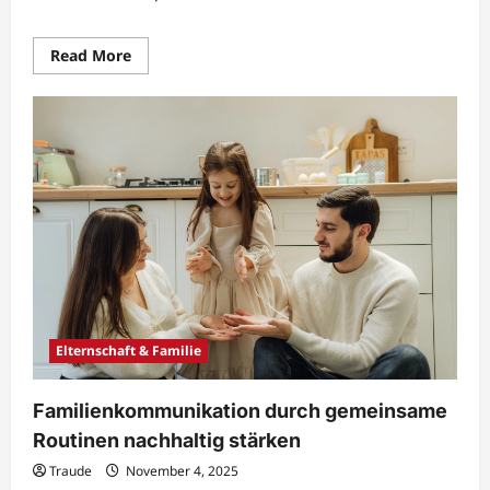
Read
Read More
more
about
Familienorganisation
mit
klaren
Tagesabläufen
entspannter
gestalten
Elternschaft & Familie
Familienkommunikation durch gemeinsame
Routinen nachhaltig stärken
Traude
November 4, 2025