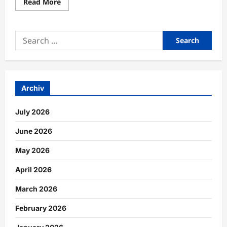
Read
Read More
more
about
Gemeinsame
Familienaktivitäten
Search
zur
Förderung
for:
sozialer
Bindungen
nutzen
Archiv
July 2026
June 2026
May 2026
April 2026
March 2026
February 2026