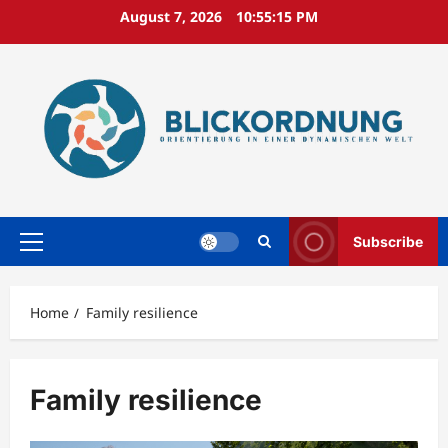
Skip
August 7, 2026
10:55:16 PM
to
content
Subscribe
Primary
Menu
Home
Family resilience
Family resilience