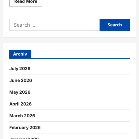
Read
Read More
more
about
Gesunde
Gewohnheiten
Search
für
stabile
for:
Energie
im
Berufsalltag
entwickeln
Archiv
July 2026
June 2026
May 2026
April 2026
March 2026
February 2026