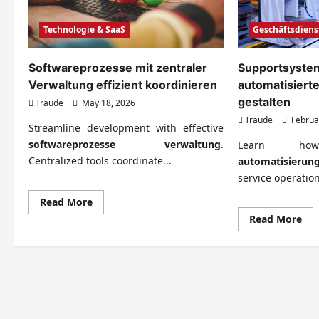
Technologie & SaaS
Geschäftsdiens
Softwareprozesse mit zentraler
Supportsyste
Verwaltung effizient koordinieren
automatisiert
gestalten
Traude
May 18, 2026
Traude
Februa
Streamline development with effective
softwareprozesse verwaltung
.
Learn 
Centralized tools coordinate...
automatisierun
service operation
Read
Read More
more
Re
Read More
about
mo
Softwareprozesse
abo
mit
Sup
zentraler
dur
Verwaltung
aut
effizient
Pro
koordinieren
sch
ges