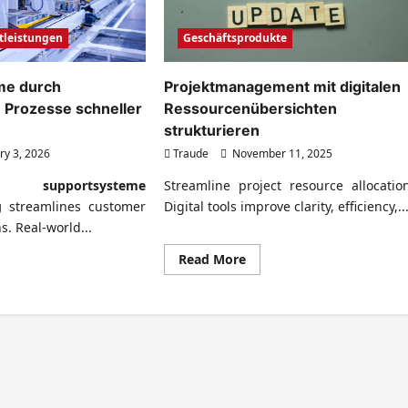
Geschäftsprodukte
tleistungen
Projektmanagement mit digitalen
me durch
Ressourcenübersichten
e Prozesse schneller
strukturieren
Traude
November 11, 2025
ry 3, 2026
Streamline project resource allocation
how
supportsysteme
Digital tools improve clarity, efficiency,..
g
streamlines customer
s. Real-world...
Read
Read More
more
ad
about
re
Projektmanagement
ut
mit
portsysteme
digitalen
ch
Ressourcenübersichten
omatisierte
strukturieren
zesse
neller
talten