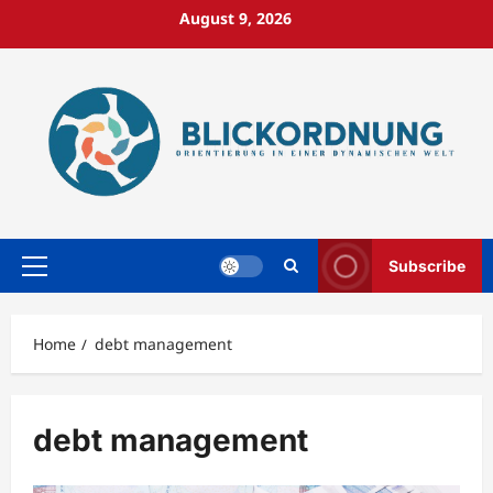
Skip
August 9, 2026
to
content
Subscribe
Primary
Menu
Home
debt management
debt management