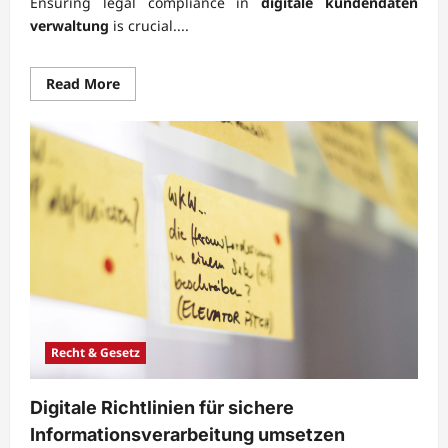
Ensuring legal compliance in
digitale kundendaten
verwaltung
is crucial....
Read
Read More
more
about
Rechtssichere
Verwaltung
digitaler
Kundendaten
im
Unternehmen
Recht & Gesetz
Digitale Richtlinien für sichere
Informationsverarbeitung umsetzen