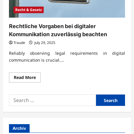
Recht & Gesetz
Rechtliche Vorgaben bei digitaler
Kommunikation zuverlässig beachten
Traude
July 29, 2025
Reliably observing legal requirements in digital
communication is crucial....
Read
Read More
more
about
Rechtliche
Vorgaben
Search
bei
digitaler
for:
Kommunikation
zuverlässig
beachten
Archiv