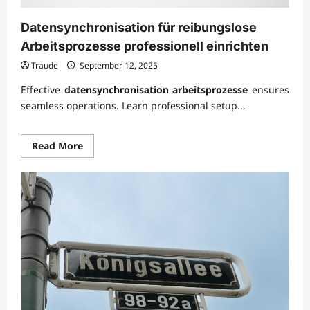
Datensynchronisation für reibungslose
Arbeitsprozesse professionell einrichten
Traude
September 12, 2025
Effective
datensynchronisation arbeitsprozesse
ensures
seamless operations. Learn professional setup...
Read
Read More
more
about
Datensynchronisation
für
reibungslose
Arbeitsprozesse
professionell
einrichten