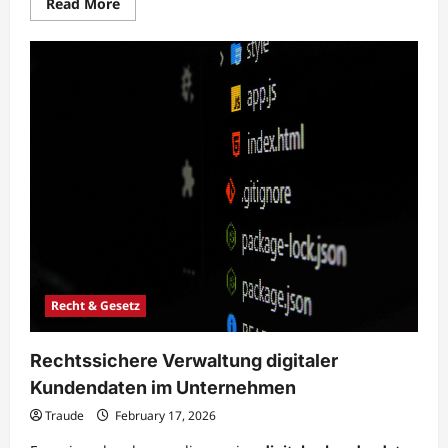
Read
Read More
more
about
Cloudbasierte
Datenverwaltung
für
flexible
Zusammenarbeit
einsetzen
Recht & Gesetz
Rechtssichere Verwaltung digitaler
Kundendaten im Unternehmen
Traude
February 17, 2026