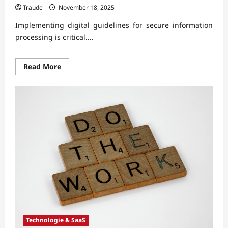
Traude
November 18, 2025
Implementing digital guidelines for secure information
processing is critical....
Read
Read More
more
about
Digitale
Richtlinien
für
sichere
Informationsverarbeitung
umsetzen
Technologie & SaaS