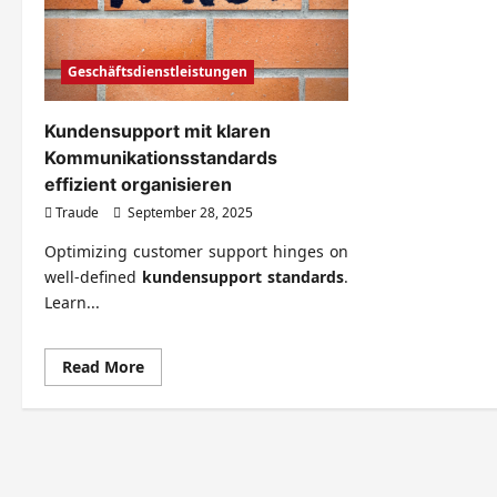
Geschäftsdienstleistungen
Kundensupport mit klaren
Kommunikationsstandards
effizient organisieren
Traude
September 28, 2025
Optimizing customer support hinges on
well-defined
kundensupport standards
.
Learn...
Read
Read More
more
about
Kundensupport
mit
klaren
Kommunikationsstandards
effizient
organisieren