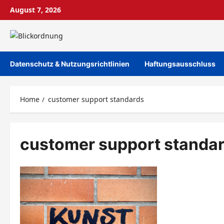
Skip
August 7, 2026
to
content
Datenschutz & Nutzungsrichtlinien
Haftungsausschluss
Home
customer support standards
customer support standa