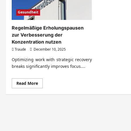
Gesundheit
Regelmäßige Erholungspausen
zur Verbesserung der
Konzentration nutzen
Traude
December 10, 2025
Optimizing work with strategic recovery
breaks significantly improves focus....
Read
Read More
more
about
Regelmäßige
Erholungspausen
zur
Verbesserung
der
Konzentration
nutzen