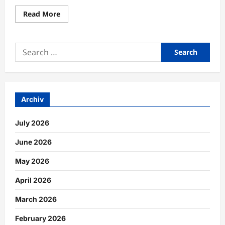
Read
Read More
more
about
Koordinationstraining
zur
Search
Verbesserung
schneller
for:
Reaktionsabläufe
nutzen
Archiv
July 2026
June 2026
May 2026
April 2026
March 2026
February 2026