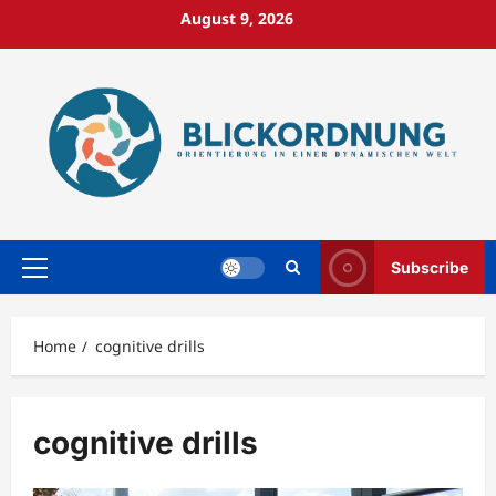
Skip
August 9, 2026
to
content
Subscribe
Primary
Menu
Home
cognitive drills
cognitive drills