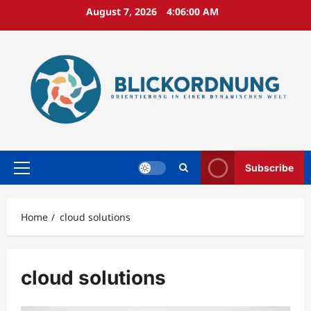
Skip
August 7, 2026
4:06:01 AM
to
content
Subscribe
Primary
Menu
Home
cloud solutions
cloud solutions