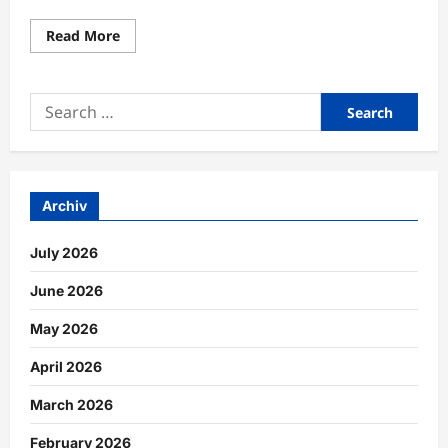
Read
Read More
more
about
Datensynchronisation
für
Search
reibungslose
Arbeitsprozesse
for:
professionell
einrichten
Archiv
July 2026
June 2026
May 2026
April 2026
March 2026
February 2026