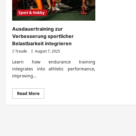
Sport & Hobby
Ausdauertraining zur
Verbesserung sportlicher
Belastbarkeit integrieren
Traude
August 7, 2025
Learn how endurance training
integrates into athletic performance,
improving...
Read
Read More
more
about
Ausdauertraining
zur
Verbesserung
sportlicher
Belastbarkeit
integrieren