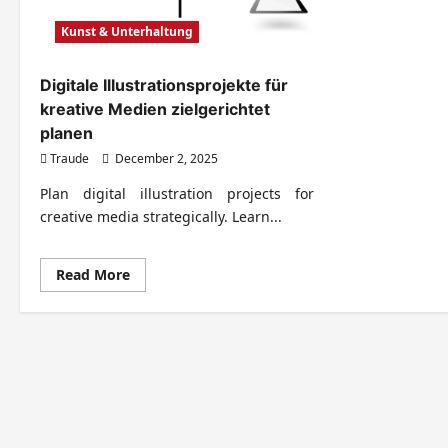
Kunst & Unterhaltung
Digitale Illustrationsprojekte für
kreative Medien zielgerichtet
planen
Traude
December 2, 2025
Plan digital illustration projects for
creative media strategically. Learn...
Read
Read More
more
about
Digitale
Illustrationsprojekte
für
kreative
Medien
zielgerichtet
planen